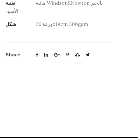
مائية Windsor&Newton بالحبر
تقنية
الأسود
ورقة 26x19cm 300gsm
شكل
Share